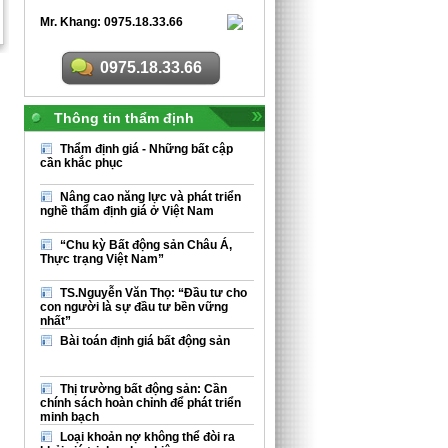
Mr. Khang: 0975.18.33.66
0975.18.33.66
Thông tin thẩm định
Thẩm định giá - Những bất cập
cần khắc phục
Nâng cao năng lực và phát triển
nghề thẩm định giá ở Việt Nam
“Chu kỳ Bất động sản Châu Á,
Thực trạng Việt Nam”
TS.Nguyễn Văn Thọ: “Đầu tư cho
con người là sự đầu tư bền vững
nhất”
Bài toán định giá bất động sản
Thị trường bất động sản: Cần
chính sách hoàn chỉnh để phát triển
minh bạch
Loại khoản nợ không thể đòi ra