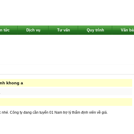
in tức
Dịch vụ
Tư vấn
Quy trình
Văn bả
inh khong a
a
c nhé. Công ty đang cần tuyển 01 Nam trợ lý thẩm định viên về giá.