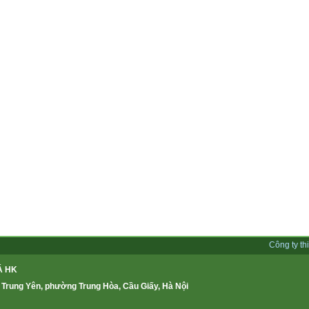
Công ty th
Á HK
 Trung Yên, phường Trung Hòa, Cầu Giấy, Hà Nội