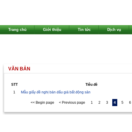
Trang chủ
Giới thiệu
Tin tức
Dịch vụ
VĂN BẢN
STT
Tiêu đề
1
Mẫu giấy đề nghị bán đấu giá bất động sản
<< Begin page
< Previous page
1
2
3
4
5
6