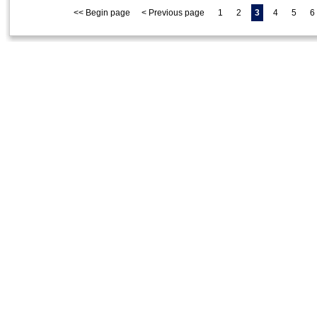
<< Begin page
< Previous page
1
2
3
4
5
6